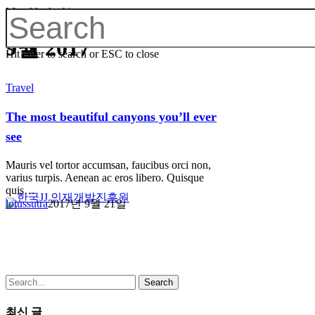
Monthly Archives
9월 2017
Hit enter to search or ESC to close
Travel
The most beautiful canyons you’ll ever
see
Mauris vel tortor accumsan, faucibus orci non,
varius turpis. Aenean ac eros libero. Quisque
quis…
lotussutra
2017년 9월 21일
Search
최신 글