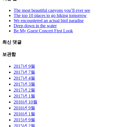
The most beautiful canyons you’ll ever see
The top 10 places to go hiking tomorrow
We encountered an actual bird paradise
Deep down in the water
Be My Guest Concert First Look
최신 댓글
보관함
2017년 9월
2017년 7월
2017년 4월
2017년 3월
2017년 2월
2017년 1월
2016년 10월
2016년 9월
2016년 1월
2015년 9월
2015년 2월