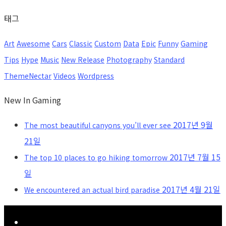
태그
Art
Awesome
Cars
Classic
Custom
Data
Epic
Funny
Gaming
Tips
Hype
Music
New Release
Photography
Standard
ThemeNectar
Videos
Wordpress
New In Gaming
2017년 9월
The most beautiful canyons you’ll ever see
21일
2017년 7월 15
The top 10 places to go hiking tomorrow
일
2017년 4월 21일
We encountered an actual bird paradise