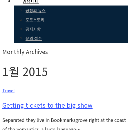
커뮤니티
긍정의 뉴스
포토스토리
공지사항
문의 접수
Monthly Archives
1월 2015
Travel
Getting tickets to the big show
Separated they live in Bookmarksgrove right at the coast
of the Semantics, a large language…