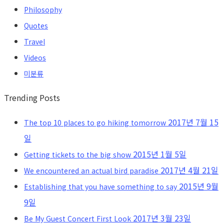
Philosophy
Quotes
Travel
Videos
미분류
Trending Posts
2017년 7월 15
The top 10 places to go hiking tomorrow
일
2015년 1월 5일
Getting tickets to the big show
2017년 4월 21일
We encountered an actual bird paradise
2015년 9월
Establishing that you have something to say
9일
2017년 3월 23일
Be My Guest Concert First Look