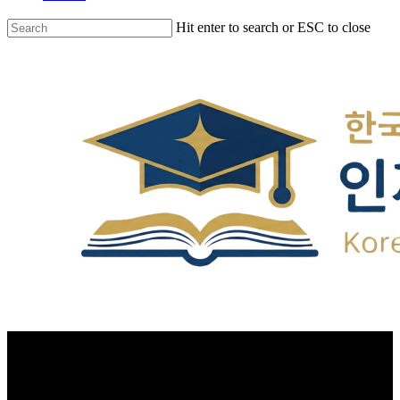
Hit enter to search or ESC to close
강사진소개
Instructor manager