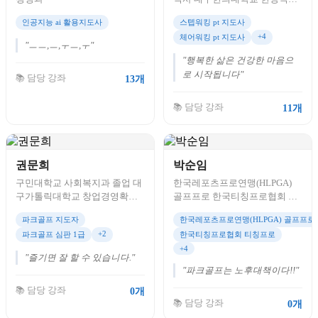
학과 박사 과정
인공지능 ai 활용지도사
스텝워킹 pt 지도사
+4
체어워킹 pt 지도사
"ㅡㅡ,ㅡ,ㅜㅡ,ㅜ"
"행복한 삶은 건강한 마음으
로 시작됩니다"
📚 담당 강좌
13개
📚 담당 강좌
11개
권문희
박순임
구민대학교 사회복지과 졸업 대
한국레포츠프로연맹(HLPGA)
구가톨릭대학교 창업경영확과 3
골프프로 한국티칭프로협회 티
학년재학중 파크골프 지도자 파
칭프로 파크골프지도사 1급 파
파크골프 지도자
한국레포츠프로연맹(HLPGA) 골프프로
크골프 심판 1급 파크골프 교육
크골프심판 교육강사 평생학습
+2
파크골프 심판 1급
한국티칭프로협회 티칭프로
강사
프로그램 강사 한국JJ 인재개발
+4
진흥원 교수
"즐기면 잘 할 수 있습니다."
"파크골프는 노후대책이다!!"
📚 담당 강좌
0개
📚 담당 강좌
0개