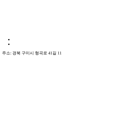
주소: 경북 구미시 형곡로 41길 11
상호명 : 한국JJ인재개발진흥원 | 대표 : 조영덕
대표전화 : 054) 443-6655 | 팩스: 054) 603-0111
E-Mail : jyd36407899@hanmail.net
사업자등록번호 : 316-94-01771
통신판매번호: 제2010-경북구미-0189호
회사소개
개인정보처리방침
이용약관