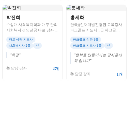
박진희
홍세화
수성대 사회복지학과 대구 한의
한국jj인재개발진흥원 교육강사
사회복지 경영전공 타로 강좌 10
파크골프 지도사 1급 파크골프
년 한국 jj인재개발 진흥원 교육
심판 1급
타로 상담 지도사
파크골프 심판 1급
강사
+1
+1
사회복지사 2급
파크골프 지도사 1급
"특강"
"행복을 만들어가는 강사홍세
화 입니다"
📚 담당 강좌
2개
📚 담당 강좌
1개