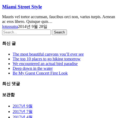
Miami Street Style
Mauris vel tortor accumsan, faucibus orci non, varius turpis. Aenean
ac eros libero. Quisque quis…
lotussutra
2014년 9월 28일
Search
최신 글
The most beautiful canyons you’ll ever see
The top 10 places to go hiking tomorrow
We encountered an actual bird paradise
Deep down in the water
Be My Guest Concert First Look
최신 댓글
보관함
2017년 9월
2017년 7월
2017년 4월