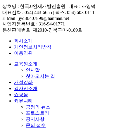
상호명 : 한국JJ인재개발진흥원 | 대표 : 조영덕
대표전화 : 054) 443-6655 | 팩스: 054) 603-0111
E-Mail : jyd36407899@hanmail.net
사업자등록번호 : 316-94-01771
통신판매번호: 제2010-경북구미-0189호
회사소개
개인정보처리방침
이용약관
교육원소개
인사말
찾아오시는 길
개설강좌
강사진소개
쇼핑몰
커뮤니티
긍정의 뉴스
포토스토리
공지사항
문의 접수