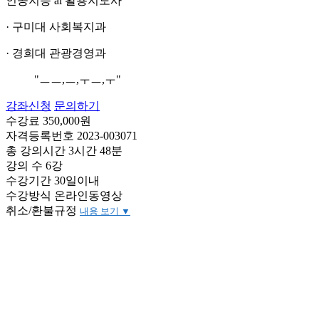
인공지능 ai 활용지도사
· 구미대 사회복지과
· 경희대 관광경영과
"ㅡㅡ,ㅡ,ㅜㅡ,ㅜ"
강좌신청
문의하기
수강료
350,000원
자격등록번호
2023-003071
총 강의시간
3시간 48분
강의 수
6강
수강기간
30일이내
수강방식
온라인동영상
취소/환불규정
내용 보기 ▼