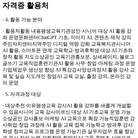
자격증 활용처
· 4. 활동 가능 분야
· 활용처활동 내용평생교육기관성인·시니어 대상 AI 활용 강
좌 운영문화센터ChatGPT 기초, 이미지 AI, 콘텐츠 제작 강의
주민자치센터지역주민 디지털 역량 강화 교육복지관시니어
AI 활용, 스마트폰 연계 교육학교·방과후학생 대상 AI 기초와
창작 활동 지도소상공인 교육기관홍보문, 상세페이지, 블로그
글쓰기 교육직업훈련기관AI 활용 사무·창업·마케팅 과정 운영
기업체업무 생산성 향상 AI 특강강사양성과정AI 활용 강사 교
육 및 실습 지도개인 창업AI 교육 교실, 출장 강의, 온라인 강
의 운영
· 5. 자격과정 대상
· 대상추천 이유평생교육 강사AI 활용 강좌를 새롭게 개설할
수 있음시니어 교육 강사어르신 대상 AI 기초교육 운영 가능
소상공인 강사홍보·마케팅 AI 교육으로 확장 가능직업훈련 강
사취업·창업 과정에 AI 활용 교육 접목 가능학교·방과후 강사
학생 창의교육 프로그램 운영 가능기관 실무자업무 효율 향상
과 문서 작성 능력 강화창업 희망자AI 교육 콘텐츠 사업으로